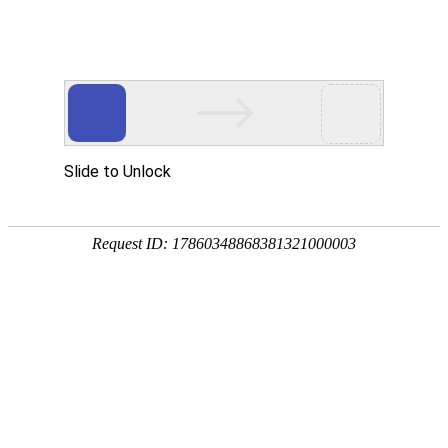
您好，欢迎您访问珠海尊龙集团中国官方网站
珠海人才招聘网,珠海人事尊龙集团中国官方网站,珠海人才市
场,珠海找工作,珠海过澳门工作网
珠海尊龙集团中国官方网站
珠海尊龙集团中国官方网站
人才首页
招聘信息
简历中心
企业信息
职场资讯
培训学习
联系客服